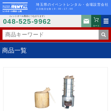
埼玉県のイベントレンタル・会場設営会社
土日祝日を除く9：00～17：00
（レントオール熊谷につながります）
お問い
048-525-9962
カート
商品一覧