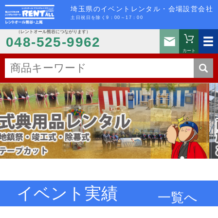
埼玉県のイベントレンタル・会場設営会社
土日祝日を除く9：00～17：00
（レントオール熊谷につながります）
お問い
048-525-9962
カート
イベント実績
一覧へ