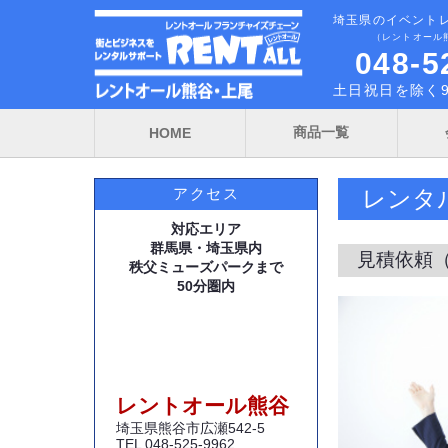
埼玉県のイベント
（レントオール
048-5
土日祝日を除く9
商品一覧
HOME
レンタ
アクセス
対応エリア
群馬県・埼玉県内
見積依頼
秩父ミューズパークまで
50分圏内
レントオール熊谷
埼玉県熊谷市広瀬542-5
TEL 048-525-9962