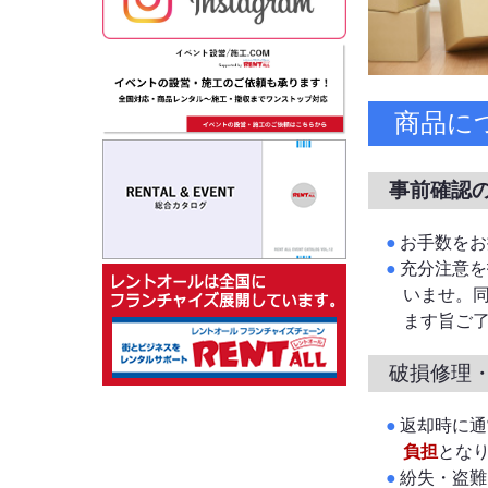
商品に
事前確認
お手数をお
充分注意を
いませ。
ます旨ご
破損修理
返却時に通
負担
とな
紛失・盗難