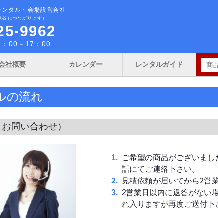
レンタル・会場設営会社
熊谷につながります）
25-9962
：00～17：00
会社概要
カレンダー
レンタルガイド
ルの流れ
（お問い合わせ）
ご希望の商品がございまし
話にてご連絡下さい。
見積依頼が届いてから2営
2営業日以内に返答がない
れ入りますが再度ご送付下