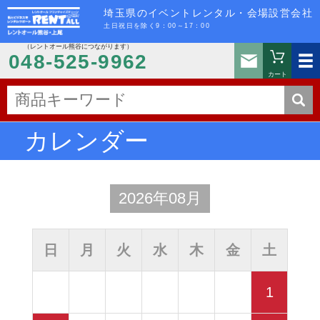
埼玉県のイベントレンタル・会場設営会社
土日祝日を除く9：00～17：00
（レントオール熊谷につながります）
お問い
048-525-9962
カート
カレンダー
2026年08月
日
月
火
水
木
金
土
1