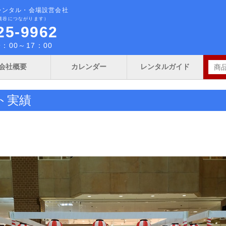
レンタル・会場設営会社
熊谷につながります）
25-9962
：00～17：00
会社概要
カレンダー
レンタルガイド
ト実績