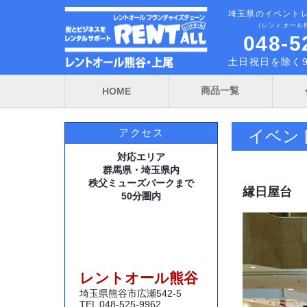
埼玉県のイベント
（レントオール
048-5
土日祝日を除く9
商品一覧
HOME
イベン
アクセス
対応エリア
群馬県・埼玉県内
秩父ミューズパークまで
縁日屋台
50分圏内
レントオール熊谷
埼玉県熊谷市広瀬542-5
TEL 048-525-9962