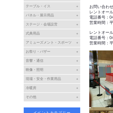
テーブル・イス
お問い合わ
レントオー
パネル・展示用品
電話番号：048
営業時間：平日
ステージ・会場設営
レントオー
式典用品
電話番号：048
アミューズメント・スポーツ
営業時間：平日
お祭り・バザー
音響・通信
映像・照明
現場・安全・作業用品
冷暖房
その他
イベントカテゴリー