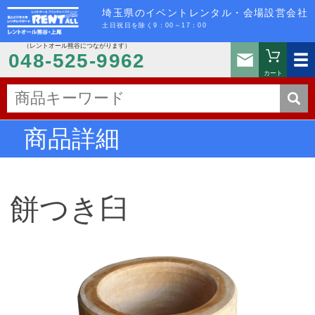
埼玉県のイベントレンタル・会場設営会社
土日祝日を除く9：00～17：00
（レントオール熊谷につながります）
お問い
048-525-9962
カート
商品詳細
餅つき臼