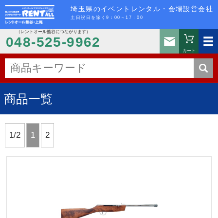
埼玉県のイベントレンタル・会場設営会社
土日祝日を除く9：00～17：00
（レントオール熊谷につながります）
お問い
048-525-9962
カート
商品一覧
1/2
1
2