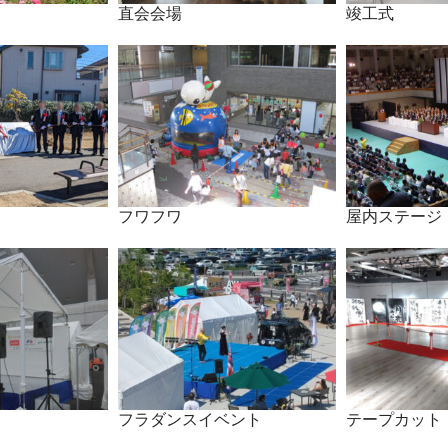
直会会場
竣工式
フワフワ
屋内ステージ
フラダンスイベント
テープカット