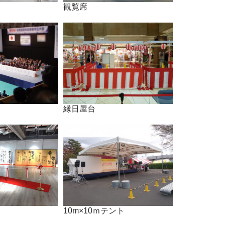
観覧席
縁日屋台
10m×10ｍテント