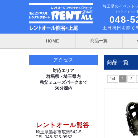
埼玉県のイベント
（レントオール
048-5
土日祝日を除く9
商品一覧
HOME
アクセス
商品一覧
対応エリア
群馬県・埼玉県内
1/4
1
2
秩父ミューズパークまで
50分圏内
レントオール熊谷
埼玉県熊谷市広瀬542-5
TEL 048-525-9962