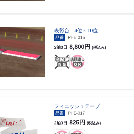
表彰台 4位～10位
品番
PHE-015
8,800円
2泊3日
(税込み)
フィニッシュテープ
品番
PHE-017
825円
2泊3日
(税込み)