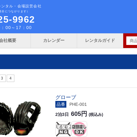
レンタル・会場設営会社
熊谷につながります）
25-9962
：00～17：00
会社概要
カレンダー
レンタルガイド
3
4
グローブ
品番
PHE-001
605円
2泊3日
(税込み)