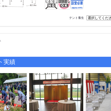
テント養生
件
ト実績