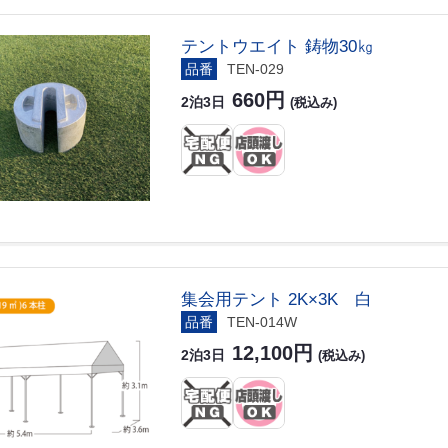
テントウエイト 鋳物30㎏
品番
TEN-029
660円
2泊3日
(税込み)
集会用テント 2K×3K 白
品番
TEN-014W
12,100円
2泊3日
(税込み)