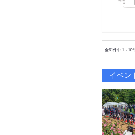
全61件中 1～10
イベン