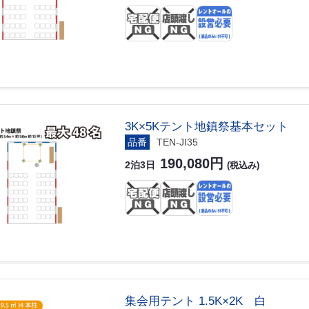
3K×5Kテント地鎮祭基本セット
品番
TEN-JI35
190,080円
2泊3日
(税込み)
集会用テント 1.5K×2K 白