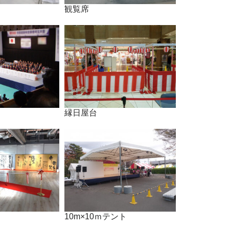
観覧席
縁日屋台
10m×10ｍテント