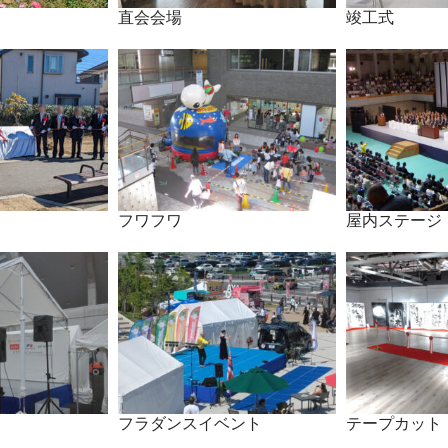
直会会場
竣工式
フワフワ
屋内ステージ
フラダンスイベント
テープカット