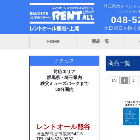
埼玉県のイベント
（レントオール
048-5
土日祝日を除く9
商品一覧
HOME
アクセス
商品一覧
対応エリア
群馬県・埼玉県内
1/7
1
2
秩父ミューズパークまで
50分圏内
レントオール熊谷
埼玉県熊谷市広瀬542-5
TEL 048-525-9962