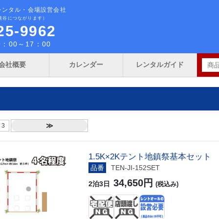
レンタル・会場設営会社
熊谷につながります）
25-9962
：00～17：00
会社概要
カレンダー
レンタルガイド
≫
3
1.5K×2Kテント地鎮祭基本セット
品番
TEN-JI-152SET
34,650円
2泊3日
(税込み)