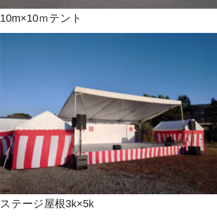
10m×10ｍテント
ステージ屋根3k×5k