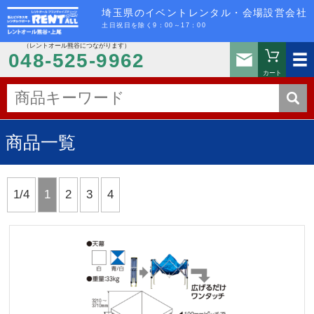
埼玉県のイベントレンタル・会場設営会社
土日祝日を除く9：00～17：00
（レントオール熊谷につながります）
お問い
048-525-9962
カート
商品一覧
1/4
1
2
3
4