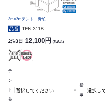
3m×3mテント 青/白
品番
TEN-311B
12,100円
2泊3日
(税込み)
テ
ン
横
ト
幕
養