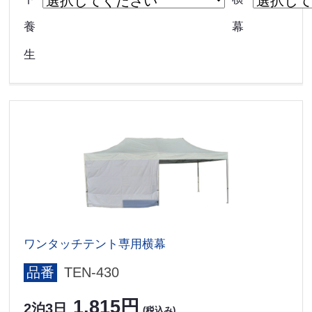
養
幕
生
ワンタッチテント専用横幕
品番
TEN-430
1,815円
2泊3日
(税込み)