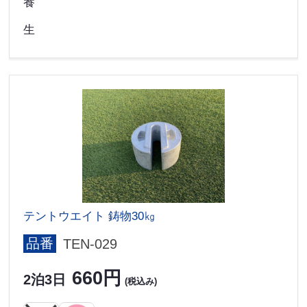
養
生
テントウエイト 鋳物30㎏
品番
TEN-029
660円
2泊3日
(税込み)