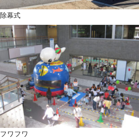
除幕式
フワフワ