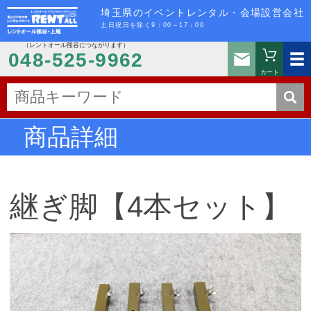
埼玉県のイベントレンタル・会場設営会社
土日祝日を除く9：00～17：00
（レントオール熊谷につながります）
お問い
048-525-9962
カート
商品詳細
継ぎ脚【4本セット】