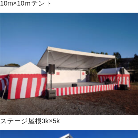
10m×10ｍテント
ステージ屋根3k×5k