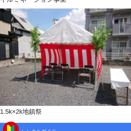
1.5k×2k地鎮祭