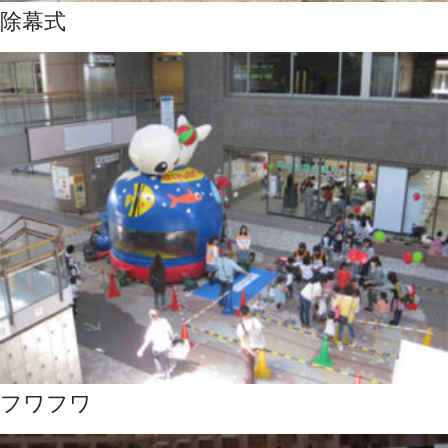
除幕式
フワフワ