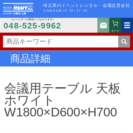
埼玉県のイベントレンタル・会場設営会社
土日祝日を除く9：00～17：00
（レントオール熊谷につながります）
お問い
048-525-9962
カート
商品詳細
会議用テーブル 天板
ホワイト
W1800×D600×H700