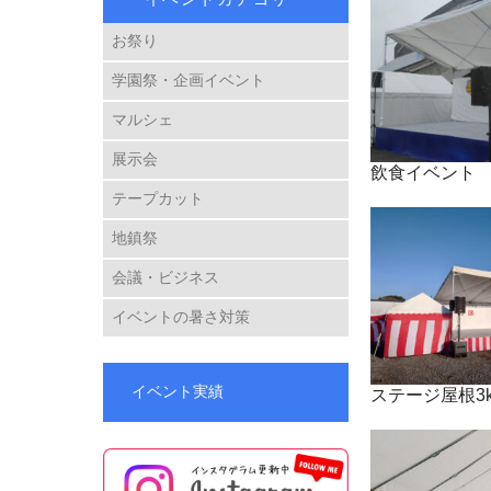
お祭り
学園祭・企画イベント
マルシェ
展示会
飲食イベント
テープカット
地鎮祭
会議・ビジネス
イベントの暑さ対策
イベント実績
ステージ屋根3k