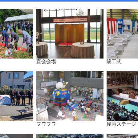
直会会場
竣工式
フワフワ
屋内ステージ