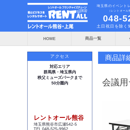
埼玉県のイベント
（レントオール
048-5
土日祝日を除く9
商品一覧
HOME
商品詳
アクセス
対応エリア
群馬県・埼玉県内
秩父ミューズパークまで
会議用テ
50分圏内
レントオール熊谷
埼玉県熊谷市広瀬542-5
TEL 048-525-9962