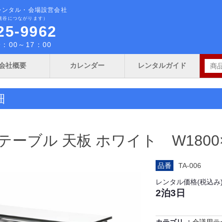
レンタル・会場設営会社
熊谷につながります）
25-9962
：00～17：00
会社概要
カレンダー
レンタルガイド
細
ーブル 天板 ホワイト W1800×D
品番
TA-006
レンタル価格(税込み
2泊3日