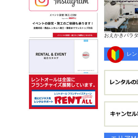
おえかきパラ
レン