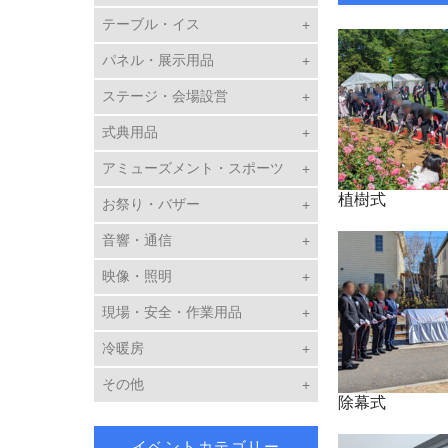
テーブル・イス
パネル・展示用品
ステージ・会場設営
式典用品
アミューズメント・スポーツ
植樹式
お祭り・バザー
音響・通信
映像・照明
現場・安全・作業用品
冷暖房
その他
除幕式
イベントカテゴリー