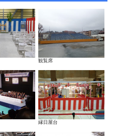
観覧席
縁日屋台