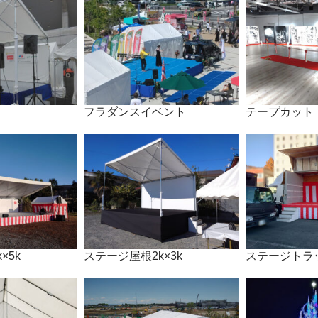
フラダンスイベント
テープカット
×5k
ステージ屋根2k×3k
ステージトラ