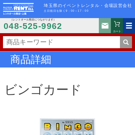
埼玉県のイベントレンタル・会場設営会社
土日祝日を除く9：00～17：00
（レントオール熊谷につながります）
お問い
048-525-9962
カート
商品詳細
ビンゴカード