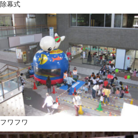
除幕式
フワフワ