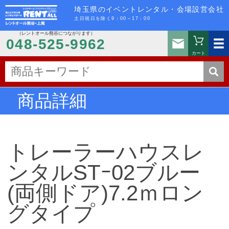
埼玉県のイベントレンタル・会場設営会社
土日祝日を除く9：00～17：00
（レントオール熊谷につながります）
お問い
048-525-9962
カート
商品詳細
トレーラーハウスレ
ンタルSTｰ02ブルー
(両側ドア)7.2ｍロン
グタイプ