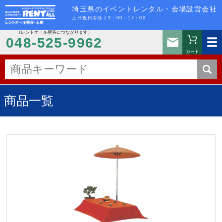
埼玉県のイベントレンタル・会場設営会社
土日祝日を除く9：00～17：00
（レントオール熊谷につながります）
お問い
048-525-9962
カート
商品一覧