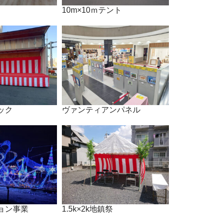
10m×10ｍテント
ック
ヴァンティアンパネル
ョン事業
1.5k×2k地鎮祭