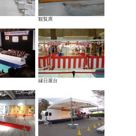
観覧席
縁日屋台