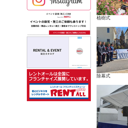
植樹式
除幕式