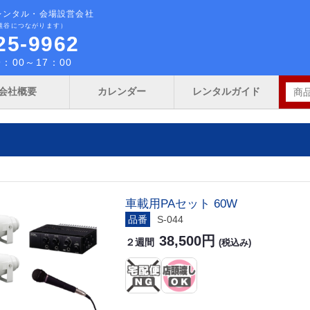
レンタル・会場設営会社
熊谷につながります）
25-9962
：00～17：00
会社概要
カレンダー
レンタルガイド
車載用PAセット 60W
品番
S-044
38,500円
２週間
(税込み)