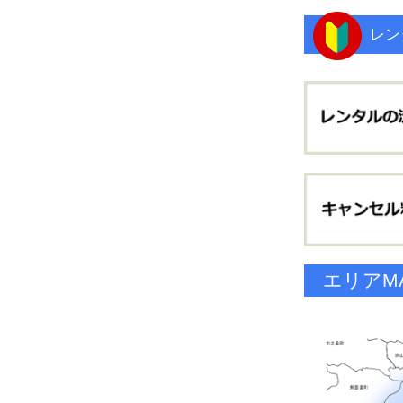
レン
エリアM