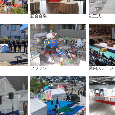
直会会場
竣工式
フワフワ
屋内ステージ