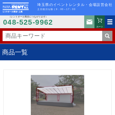
埼玉県のイベントレンタル・会場設営会社
土日祝日を除く9：00～17：00
（レントオール熊谷につながります）
お問い
048-525-9962
カート
商品一覧