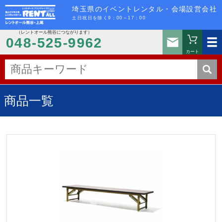
埼玉県のイベントレンタル・会場設営会社
土日祝日を除く9：00～17：00
（レントオール熊谷につながります）
お問い
048-525-9962
カート
商品一覧