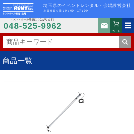
埼玉県のイベントレンタル・会場設営会社
土日祝日を除く9：00～17：00
（レントオール熊谷につながります）
お問い
048-525-9962
カート
商品一覧