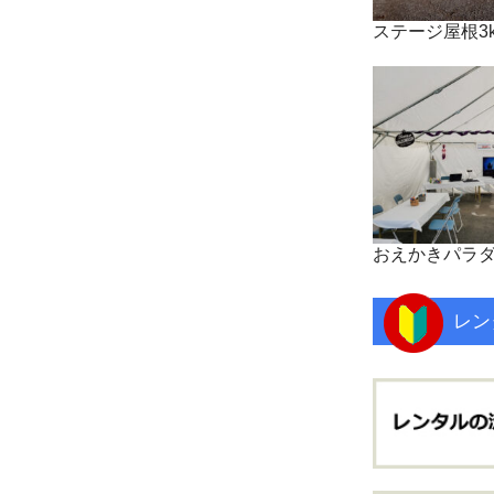
ステージ屋根3k
おえかきパラ
レン