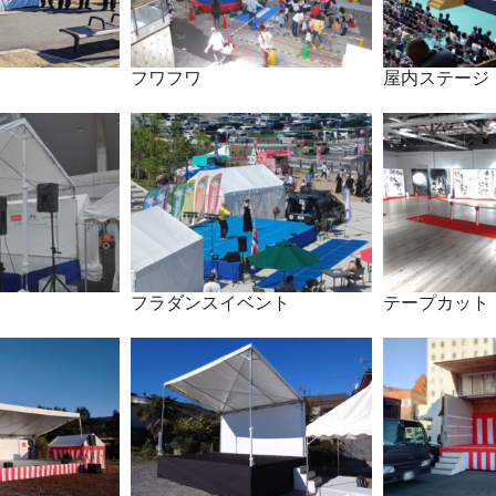
フワフワ
屋内ステージ
フラダンスイベント
テープカット