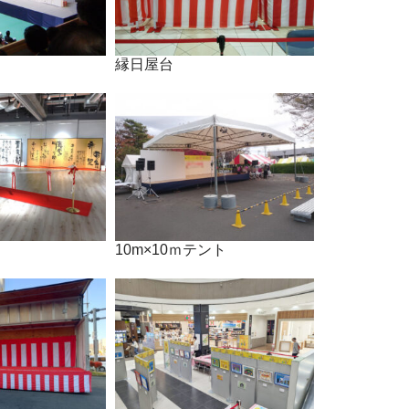
縁日屋台
10m×10ｍテント