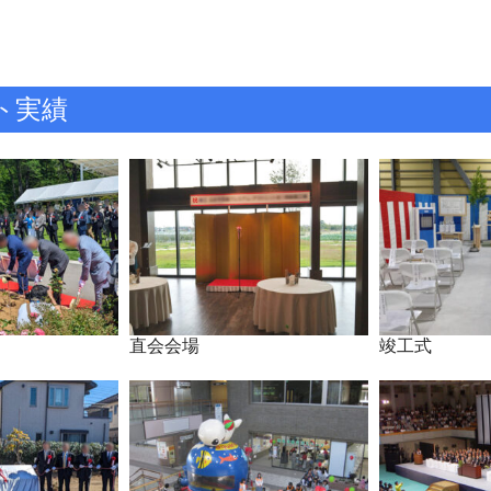
ト実績
直会会場
竣工式