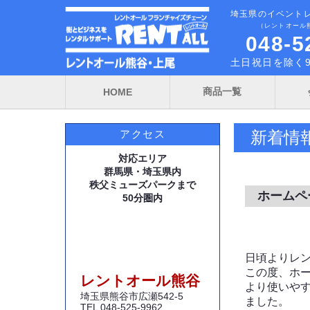
埼玉県のイベント
（レントオール
048-5
土日祝日を除く9
商品一覧
HOME
新着情
アクセス
対応エリア
群馬県・埼玉県内
秩父ミューズパークまで
ホームペ
50分圏内
日頃よりレ
この度、ホ
レントオール熊谷
より使いや
埼玉県熊谷市広瀬542-5
ました。
TEL 048-525-9962